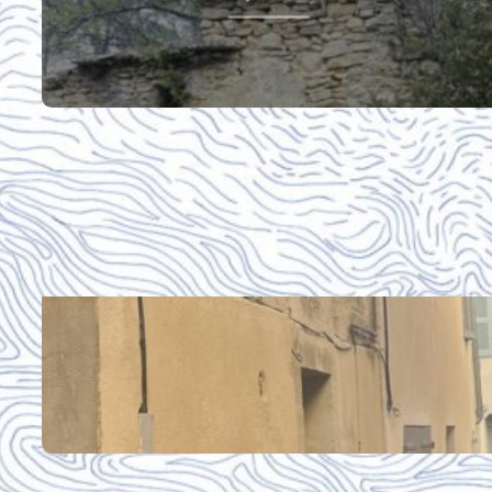
18/09/2026
La pierre sèche : intérêt paysager et écolo
Tous les événements
Mise en lumière : les parcours urb
2025
Parcours de l’arbre
Tous les parcours urbains