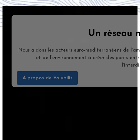
Un réseau 
Nous aidons les acteurs euro-méditerranéens de l’am
et de l’environnement à créer des ponts entre
l’interdi
À propos de Volubilis